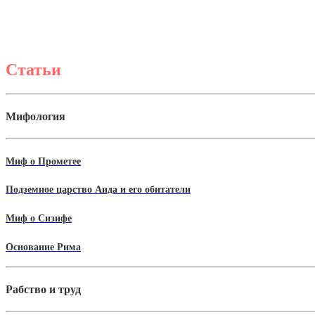
Статьи
Мифология
Миф о Прометее
Подземное царство Аида и его обитатели
Миф о Сизифе
Основание Рима
Рабство и труд