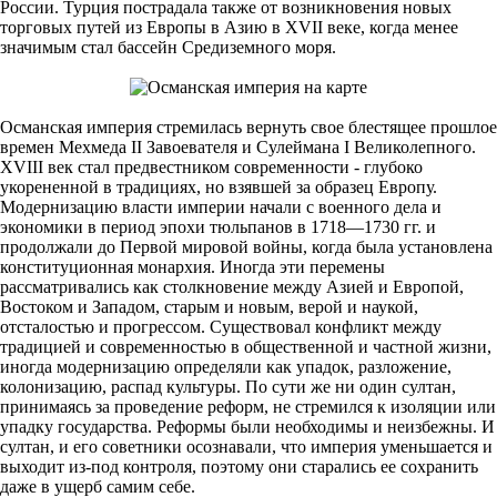
России. Турция пострадала также от возникновения новых
торговых путей из Европы в Азию в XVII веке, когда менее
значимым стал бассейн Средиземного моря.
Османская империя стремилась вернуть свое блестящее прошлое
времен Мехмеда II Завоевателя и Сулеймана I Великолепного.
XVIII век стал предвестником современности - глубоко
укорененной в традициях, но взявшей за образец Европу.
Модернизацию власти империи начали с военного дела и
экономики в период эпохи тюльпанов в 1718—1730 гг. и
продолжали до Первой мировой войны, когда была установлена
конституционная монархия. Иногда эти перемены
рассматривались как столкновение между Азией и Европой,
Востоком и Западом, старым и новым, верой и наукой,
отсталостью и прогрессом. Существовал конфликт между
традицией и современностью в общественной и частной жизни,
иногда модернизацию определяли как упадок, разложение,
колонизацию, распад культуры. По сути же ни один султан,
принимаясь за проведение реформ, не стремился к изоляции или
упадку государства. Реформы были необходимы и неизбежны. И
султан, и его советники осознавали, что империя уменьшается и
выходит из-под контроля, поэтому они старались ее сохранить
даже в ущерб самим себе.