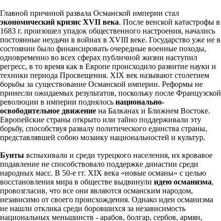
Главной причиной развала Османской империи стал
экономический кризис XVII века
. После венской катастрофы в
1683 г. произошел упадок общественного настроения, начались
постоянные неудачи в войнах в XVIII веке. Государство уже не в
состоянии было финансировать очередные военные походы,
одновременно во всех сферах публичной жизни наступил
регресс, в то время как в Европе происходило развитие науки и
техники периода Просвещения. XIX век называют столетием
борьбы за существование Османской империи. Реформы не
принесли ожидаемых результатов, поскольку после Французской
революции в империи поднялось
национально-
освободительное движение
на Балканах и Ближнем Востоке.
Европейские страны открыто или тайно поддерживали эту
борьбу, способствуя развалу политического единства страны,
представлявшей собою мозаику национальностей и культур.
Бунты
вспыхивали и среди турецкого населения, их кровавое
подавление не способствовало поддержке династии среди
народных масс. В 50-е гг. XIX века «новые османы» с целью
восстановления мира в обществе выдвинули
идею османизма
,
провозгласив, что все они являются османским народом,
независимо от своего происхождения. Однако идеи османизма
не нашли отклика среди боровшихся за независимость
национальных меньшинств - арабов, болгар, сербов, армян,