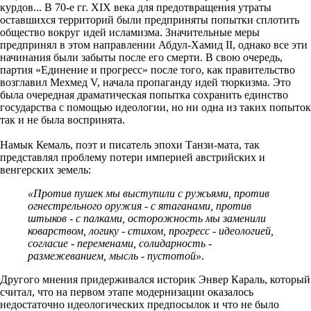
курдов... В 70-е гг. XIX века для предотвращения утраты
оставшихся территорий были предприняты попытки сплотить
общество вокруг идей исламизма. Значительные меры
предпринял в этом направлении Абдул-Хамид II, однако все эти
начинания были забыты после его смерти. В свою очередь,
партия «Единение и прогресс» после того, как правительство
возглавил Мехмед V, начала пропаганду идей тюркизма. Это
была очередная драматическая попытка сохранить единство
государства с помощью идеологии, но ни одна из таких попыток
так и не была воспринята.
Намык Кемаль, поэт и писатель эпохи Танзи-мата, так
представлял проблему потери империей австрийских и
венгерских земель:
«Против пушек мы выступили с ружьями, против
огнестрельного оружия - с ятаганами, против
штыков - с палками, осторожность мы заменили
коварством, логику - стихом, прогресс - идеологией,
согласие - переменами, солидарность -
размежеванием, мысль - пустотой»
.
Другого мнения придерживался историк Энвер Караль, который
считал, что на первом этапе модернизации оказалось
недостаточно идеологических предпосылок и что не было