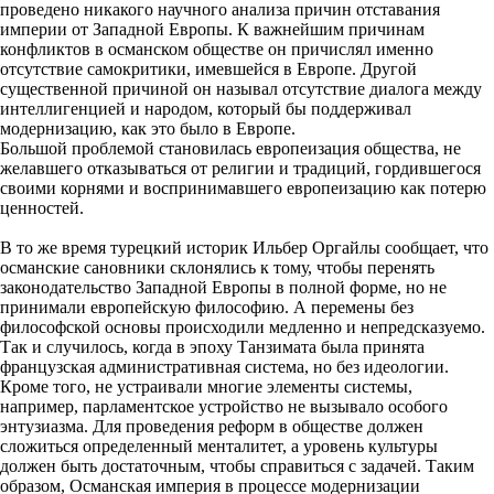
проведено никакого научного анализа причин отставания
империи от Западной Европы. К важнейшим причинам
конфликтов в османском обществе он причислял именно
отсутствие самокритики, имевшейся в Европе. Другой
существенной причиной он называл отсутствие диалога между
интеллигенцией и народом, который бы поддерживал
модернизацию, как это было в Европе.
Большой проблемой становилась европеизация общества, не
желавшего отказываться от религии и традиций, гордившегося
своими корнями и воспринимавшего европеизацию как потерю
ценностей.
В то же время турецкий историк Ильбер Оргайлы сообщает, что
османские сановники склонялись к тому, чтобы перенять
законодательство Западной Европы в полной форме, но не
принимали европейскую философию. А перемены без
философской основы происходили медленно и непредсказуемо.
Так и случилось, когда в эпоху Танзимата была принята
французская административная система, но без идеологии.
Кроме того, не устраивали многие элементы системы,
например, парламентское устройство не вызывало особого
энтузиазма. Для проведения реформ в обществе должен
сложиться определенный менталитет, а уровень культуры
должен быть достаточным, чтобы справиться с задачей. Таким
образом, Османская империя в процессе модернизации