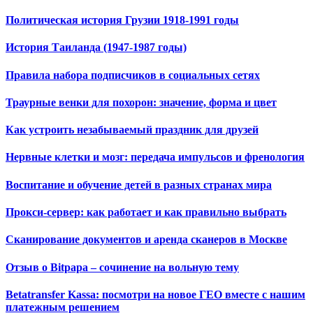
Политическая история Грузии 1918-1991 годы
История Таиланда (1947-1987 годы)
Правила набора подписчиков в социальных сетях
Траурные венки для похорон: значение, форма и цвет
Как устроить незабываемый праздник для друзей
Нервные клетки и мозг: передача импульсов и френология
Воспитание и обучение детей в разных странах мира
Прокси-сервер: как работает и как правильно выбрать
Сканирование документов и аренда сканеров в Москве
Отзыв о Bitpapa – сочинение на вольную тему
Betatransfer Kassa: посмотри на новое ГЕО вместе с нашим
платежным решением