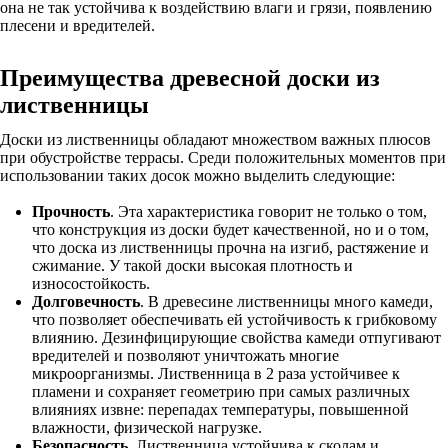
она не так устойчива к воздействию влаги и грязи, появлению
плесени и вредителей.
Преимущества древесной доски из
лиственницы
Доски из лиственницы обладают множеством важных плюсов
при обустройстве террасы. Среди положительных моментов при
использовании таких досок можно выделить следующие:
Прочность
. Эта характеристика говорит не только о том,
что конструкция из доски будет качественной, но и о том,
что доска из лиственницы прочна на изгиб, растяжение и
сжимание. У такой доски высокая плотность и
износостойкость.
Долговечность
. В древесине лиственницы много камеди,
что позволяет обеспечивать ей устойчивость к грибковому
влиянию. Дезинфицирующие свойства камеди отпугивают
вредителей и позволяют уничтожать многие
микроорганизмы. Лиственница в 2 раза устойчивее к
пламени и сохраняет геометрию при самых различных
влияниях извне: перепадах температуры, повышенной
влажности, физической нагрузке.
Безопасность
. Лиственница устойчива к сколам и