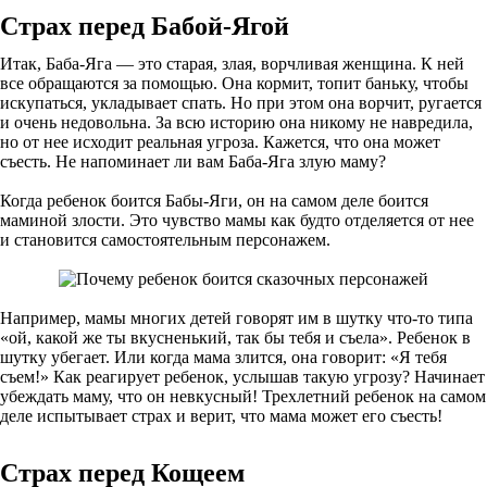
Страх перед Бабой-Ягой
Итак, Баба-Яга — это старая, злая, ворчливая женщина. К ней
все обращаются за помощью. Она кормит, топит баньку, чтобы
искупаться, укладывает спать. Но при этом она ворчит, ругается
и очень недовольна. За всю историю она никому не навредила,
но от нее исходит реальная угроза. Кажется, что она может
съесть. Не напоминает ли вам Баба-Яга злую маму?
Когда ребенок боится Бабы-Яги, он на самом деле боится
маминой злости. Это чувство мамы как будто отделяется от нее
и становится самостоятельным персонажем.
Например, мамы многих детей говорят им в шутку что-то типа
«ой, какой же ты вкусненький, так бы тебя и съела». Ребенок в
шутку убегает. Или когда мама злится, она говорит: «Я тебя
съем!» Как реагирует ребенок, услышав такую угрозу? Начинает
убеждать маму, что он невкусный! Трехлетний ребенок на самом
деле испытывает страх и верит, что мама может его съесть!
Страх перед Кощеем