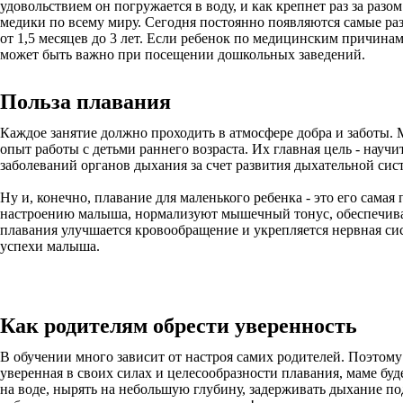
удовольствием он погружается в воду, и как крепнет раз за ра
медики по всему миру. Сегодня постоянно появляются самые ра
от 1,5 месяцев до 3 лет. Если ребенок по медицинским причина
может быть важно при посещении дошкольных заведений.
Польза плавания
Каждое занятие должно проходить в атмосфере добра и заботы
опыт работы с детьми раннего возраста. Их главная цель - науч
заболеваний органов дыхания за счет развития дыхательной сис
Ну и, конечно, плавание для маленького ребенка - это его сама
настроению малыша, нормализуют мышечный тонус, обеспечиваю
плавания улучшается кровообращение и укрепляется нервная систе
успехи малыша.
Как родителям обрести уверенность
В обучении много зависит от настроя самих родителей. Поэтому
уверенная в своих силах и целесообразности плавания, маме буд
на воде, нырять на небольшую глубину, задерживать дыхание по