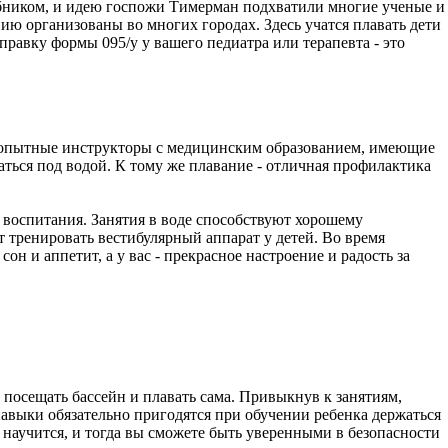
учебником, и идею госпожи Тимерман подхватили многие ученые и
ию организованы во многих городах. Здесь учатся плавать дети
равку формы 095/у у вашего педиатра или терапевта - это
м опытные инструкторы с медицинским образованием, имеющие
гаться под водой. К тому же плавание - отличная профилактика
о воспитания. Занятия в воде способствуют хорошему
тренировать вестибулярный аппарат у детей. Во время
он и аппетит, а у вас - прекрасное настроение и радость за
 посещать бассейн и плавать сама. Привыкнув к занятиям,
 навыки обязательно пригодятся при обучении ребенка держаться
научится, и тогда вы сможете быть уверенными в безопасности