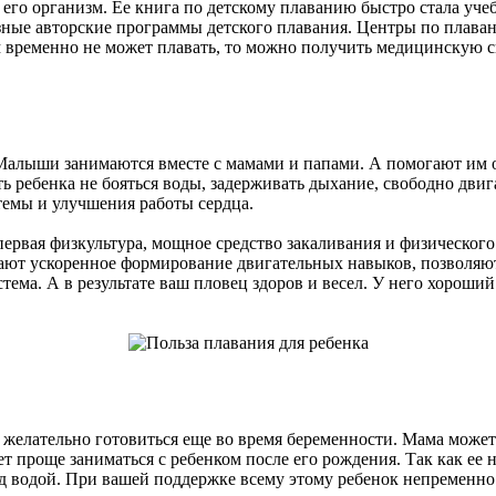
зом его организм. Ее книга по детскому плаванию быстро стала 
зные авторские программы детского плавания. Центры по плаван
м временно не может плавать, то можно получить медицинскую сп
. Малыши занимаются вместе с мамами и папами. А помогают и
ить ребенка не бояться воды, задерживать дыхание, свободно дви
темы и улучшения работы сердца.
я первая физкультура, мощное средство закаливания и физическог
т ускоренное формирование двигательных навыков, позволяют 
ма. А в результате ваш пловец здоров и весел. У него хороший с
 желательно готовиться еще во время беременности. Мама может
ет проще заниматься с ребенком после его рождения. Так как ее
д водой. При вашей поддержке всему этому ребенок непременно 