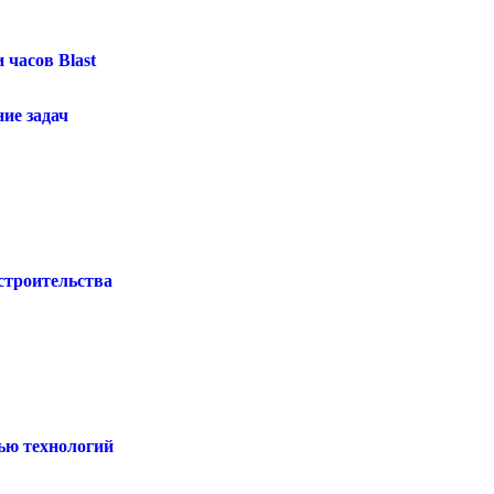
часов Blast
ие задач
строительства
ью технологий