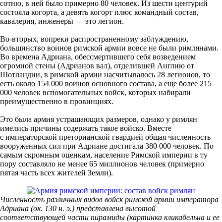
сотню, в ней было примерно 80 человек. Из шести центурий
состояла когорта, а девять когорт плюс командный состав,
кавалерия, инженеры — это легион.
Во-вторых, вопреки распространенному заблуждению,
большинство воинов римской армии вовсе не были римлянами.
Во времена Адриана, обессмертившего себя возведением
огромной стены (Адрианов вал), отделившей Англию от
Шотландии, в римской армии насчитывалось 28 легионов, то
есть около 154 000 воинов основного состава, а еще более 215
000 человек вспомогательных войск, которых набирали
преимущественно в провинциях.
Это была армия устрашающих размеров, однако у римлян
имелись причины содержать такое войско. Вместе
с императорской преторианской гвардией общая численность
вооруженных сил при Адриане достигала 380 000 человек. По
самым скромным оценкам, население Римской империи в ту
пору составляло не менее 65 миллионов человек (примерно
пятая часть всех жителей Земли).
Численность различных видов войск римской армии императора
Адриана (ок. 130 н. э.) представлена высотой
соответствующей части пирамиды (картинка кликабельна и ее