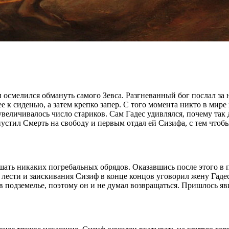
н осмелился обмануть самого Зевса. Разгневанный бог послал з
л ее к сиденью, а затем крепко запер. С того момента никто в ми
величивалось число стариков. Сам Гадес удивлялся, почему так д
устил Смерть на свободу и первым отдал ей Сизифа, с тем чтобы
ершать никаких погребальных обрядов. Оказавшись после этого в
 лести и заискивания Сизиф в конце концов уговорил жену Гадес
в подземелье, поэтому он и не думал возвращаться. Пришлось яв