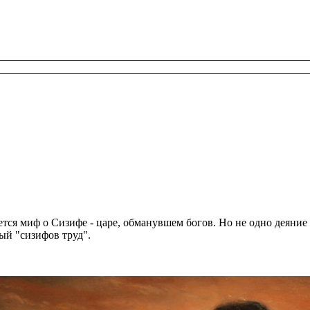
я миф о Сизифе - царе, обманувшем богов. Но не одно деяние не
ый "сизифов труд".