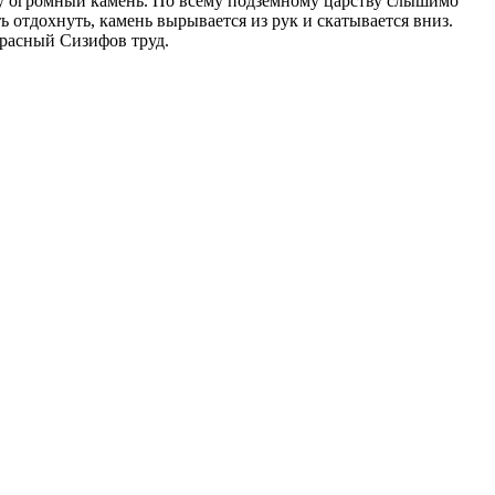
ору огромный камень. По всему подземному царству слышимо
ь отдохнуть, камень вырывается из рук и скатывается вниз.
апрасный Сизифов труд.