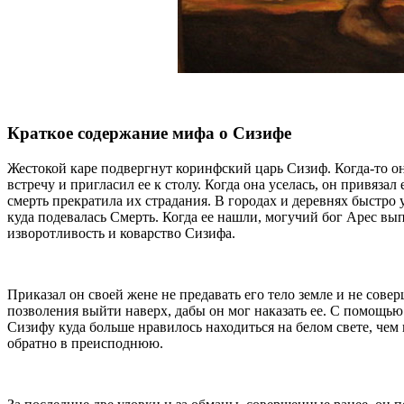
Краткое содержание мифа о Сизифе
Жестокой каре подвергнут коринфский царь Сизиф. Когда-то о
встречу и пригласил ее к столу. Когда она уселась, он привяза
смерть прекратила их страдания. В городах и деревнях быстро у
куда подевалась Смерть. Когда ее нашли, могучий бог Арес вып
изворотливость и коварство Сизифа.
Приказал он своей жене не предавать его тело земле и не сов
позволения выйти наверх, дабы он мог наказать ее. С помощью
Сизифу куда больше нравилось находиться на белом свете, чем 
обратно в преисподнюю.