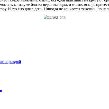
 понес тяжкое наказание. Сизиф осужден вкатывать на крутую г
 момент, когда уже близка вершина горы, и можно вскоре присест
гору. И так изо дня в день. Никогда не кончается тяжелый, но н
ись правдой
ии