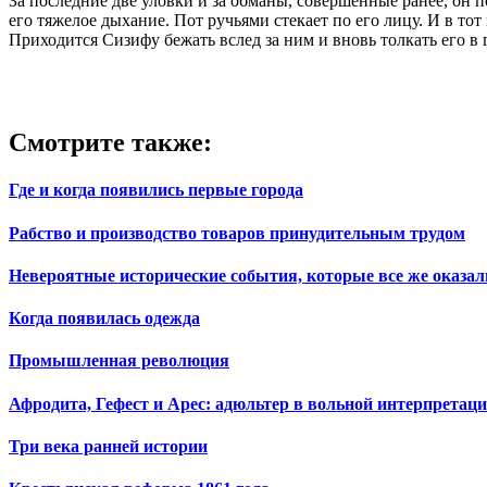
За последние две уловки и за обманы, совершенные ранее, он
его тяжелое дыхание. Пот ручьями стекает по его лицу. И в тот
Приходится Сизифу бежать вслед за ним и вновь толкать его в 
Смотрите также:
Где и когда появились первые города
Рабство и производство товаров принудительным трудом
Невероятные исторические события, которые все же оказал
Когда появилась одежда
Промышленная революция
Афродита, Гефест и Арес: адюльтер в вольной интерпретац
Три века ранней истории