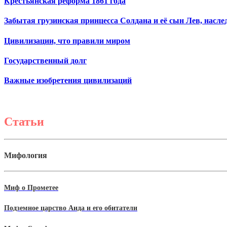
Крестьянская реформа 1861 года
Забытая грузинская принцесса Солдана и её сын Лев, насл
Цивилизации, что правили миром
Государственный долг
Важные изобретения цивилизаций
Статьи
Мифология
Миф о Прометее
Подземное царство Аида и его обитатели