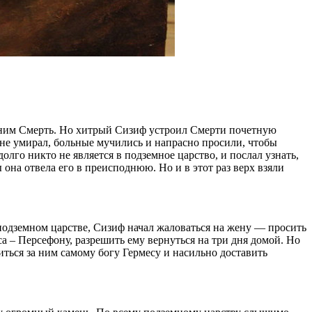
а ним Смерть. Но хитрый Сизиф устроил Смерти почетную
ре не умирал, больные мучились и напрасно просили, чтобы
олго никто не является в подземное царство, и послал узнать,
 она отвела его в преисподнюю. Но и в этот раз верх взяли
 подземном царстве, Сизиф начал жаловаться на жену — просить
а – Персефону, разрешить ему вернуться на три дня домой. Но
иться за ним самому богу Гермесу и насильно доставить