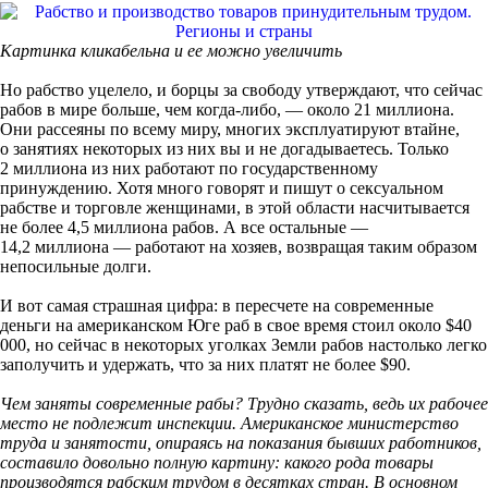
Картинка кликабельна и ее можно увеличить
Но рабство уцелело, и борцы за свободу утверждают, что сейчас
рабов в мире больше, чем когда-либо, — около 21 миллиона.
Они рассеяны по всему миру, многих эксплуатируют втайне,
о занятиях некоторых из них вы и не догадываетесь. Только
2 миллиона из них работают по государственному
принуждению. Хотя много говорят и пишут о сексуальном
рабстве и торговле женщинами, в этой области насчитывается
не более 4,5 миллиона рабов. А все остальные —
14,2 миллиона — работают на хозяев, возвращая таким образом
непосильные долги.
И вот самая страшная цифра: в пересчете на современные
деньги на американском Юге раб в свое время стоил около $40
000, но сейчас в некоторых уголках Земли рабов настолько легко
заполучить и удержать, что за них платят не более $90.
Чем заняты современные рабы? Трудно сказать, ведь их рабочее
место не подлежит инспекции. Американское министерство
труда и занятости, опираясь на показания бывших работников,
составило довольно полную картину: какого рода товары
производятся рабским трудом в десятках стран. В основном