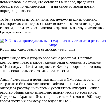
новых рабов, а с теми, кто оставался в неволе, предписал
обращаться по-человечески — и на какое-то время новый
порядок прижился.
То была первая из сотен попыток положить конец обычаю,
о котором до сих пор со стыдом вспоминают многие народы
Европы, а в США из-за рабства разразилась братоубийственная
Гражданская война.
Картинка кликабельна и ее можно увеличить
Британия долго и упорно боролась с рабством. Впервые
крепостное право и рабовладение были отменены в Лондоне
в 1102 году, а в 1205-м подписали Великую хартию — основу
антирабовладельческого законодательства.
Английские суды и политики начиная с XVI века неустанно
твердили о безнравственности рабства — а тем временем
благодаря рабству ширилась и укреплялась империя. Сейчас
рабство официально запрещено практически во всем мире.
Саудовская Аравия и Йемен приняли такой закон в 1962 году,
годом позже их примеру последовали ОАЭ.