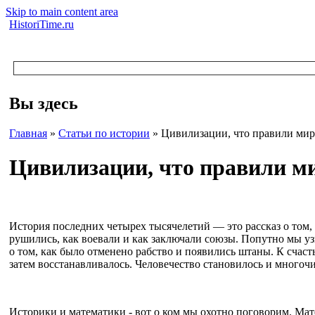
Skip to main content area
HistoriTime.ru
Вы здесь
Главная
»
Статьи по истории
»
Цивилизации, что правили ми
Цивилизации, что правили м
История последних четырех тысячелетий — это рассказ о том, 
рушились, как воевали и как заключали союзы. Попутно мы уз
о том, как было отменено рабство и появились штаны. К счасть
затем восстанавливалось. Человечество становилось и многочи
Историки и математики - вот о ком мы охотно поговорим. Мат