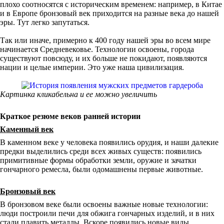
плохо соотносятся с историческим временем: например, в Китае
и в Европе бронзовый век приходится на разные века до нашей
эры. Тут легко запутаться.
Так или иначе, примерно к 400 году нашей эры во всем мире
начинается Средневековье. Технологии освоены, города
существуют повсюду, и их больше не покидают, появляются
нации и целые империи. Это уже наша цивилизация.
Картинка кликабельна и ее можно увеличить
Краткое резюме веков ранней истории
Каменный век
В каменном веке у человека появились орудия, и наши далекие
предки выделились среди всех живых существ: появились
примитивные формы обработки земли, оружие и зачатки
гончарного ремесла, были одомашнены первые животные.
Бронзовый век
В бронзовом веке были освоены важные новые технологии:
люди построили печи для обжига гончарных изделий, и в них
стали плавить металлы. Вскоре появились новые виды