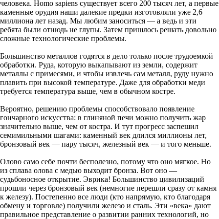
человека. Homo sapiens существует всего 200 тысяч лет, а первые
каменные орудия наши далекие предки изготовляли уже 2,6
миллиона лет назад. Мы любим заноситься — а ведь и эти
ребята были отнюдь не глупы. Затем пришлось решать довольно
сложные технологические проблемы.
Большинство металлов годятся в дело только после трудоемкой
обработки. Руда, которую выкапывают из земли, содержит
металлы с примесями, и чтобы извлечь сам металл, руду нужно
плавить при высокой температуре. Даже для обработки меди
требуется температура выше, чем в обычном костре.
Вероятно, решению проблемы способствовало появление
гончарного искусства: в глиняной печи можно получить жар
значительно выше, чем от костра. И тут прогресс заспешил
семимильными шагами: каменный век длился миллионы лет,
бронзовый век — пару тысяч, железный век — и того меньше.
Олово само себе почти бесполезно, потому что оно мягкое. Но
из сплава олова с медью выходит бронза. Вот оно —
судьбоносное открытие. Эврика! Большинство цивилизаций
прошли через бронзовый век (немногие перешли сразу от камня
к железу). Постепенно все люди (кто напрямую, кто благодаря
обмену и торговле) получили железо и сталь. Эти «века» дают
правильное представление о развитии ранних технологий, но