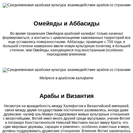
Омейяды и Аббасиды
Во время правления Омейядов арабский халифат только начинал
формироваться, а контакты с цивилизациями завоеванных территорий все
еще оставались поверхностными. Аббасиды, правящие с 750 года, в
большей степени намеренно ввели новую культурную политику, в большей
степени, чем Омейяды, находящиеся под иностранным (особенно
персидским) влиянием.
Медресе в арабском халифате
Арабы и Византия
Несмотря на враждебность между Халифатом и Византийской империей,
связи между двумя государствами постепенно развивались, иногда даже
дружеские: халиф аль-Мамун поддерживал живые культурные отношения
с византийцами, Фотий имел много друзей среди мусульман, ученик Фотия
и патриарх Константинополя Николай Мистикон писал эмиру Крита, что
«две мировые державы, сарацин и римляне», особенно известные в мире,
должны поддерживать дружеские отношения. Влияние Фотия заключалось