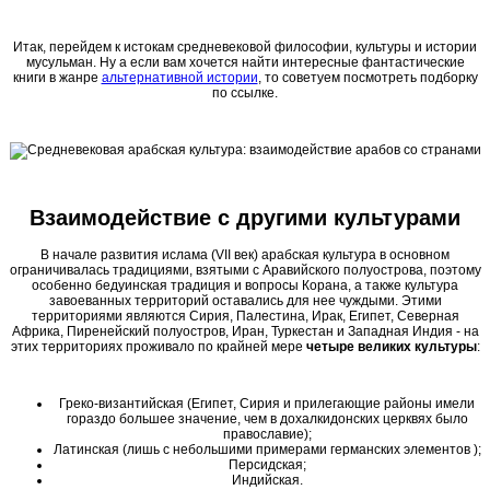
Итак, перейдем к истокам средневековой философии, культуры и истории
мусульман. Ну а если вам хочется найти интересные фантастические
книги в жанре
альтернативной истории
, то советуем посмотреть подборку
по ссылке.
Взаимодействие с другими культурами
В начале развития ислама (VII век) арабская культура в основном
ограничивалась традициями, взятыми с Аравийского полуострова, поэтому
особенно бедуинская традиция и вопросы Корана, а также культура
завоеванных территорий оставались для нее чуждыми. Этими
территориями являются Сирия, Палестина, Ирак, Египет, Северная
Африка, Пиренейский полуостров, Иран, Туркестан и Западная Индия - на
этих территориях проживало по крайней мере
четыре великих культуры
:
Греко-византийская (Египет, Сирия и прилегающие районы имели
гораздо большее значение, чем в дохалкидонских церквях было
православие);
Латинская (лишь с небольшими примерами германских элементов );
Персидская;
Индийская.