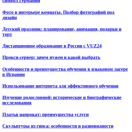
символ Германии
Фото в интерьере комнаты. Подбор фотографий под
дизайн
Детский праздник: планирование, анимация, подарки и
торт
Дистанционное образование в России с VUZ24
Прокси-сервер: зачем нужен и какой выбрать
Особенности и преимущества обучения в языковом лагере
в Испании
Использование интернета для эффективного обучения
Изучение родословной: исторические и биографические
исследования
Платья напрокат: преимущества услуги
Скульптуры из гипса: особенности и разновидности