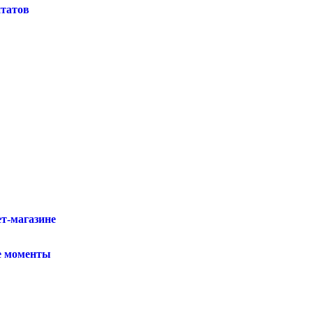
нтатов
ет-магазине
е моменты